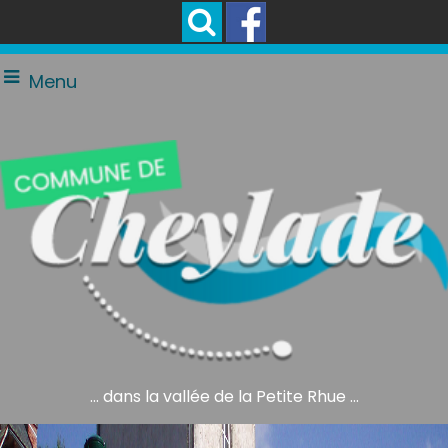
Menu
... dans la vallée de la Petite Rhue ...