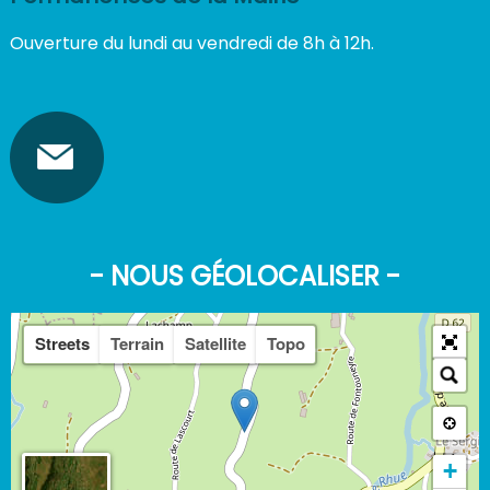
Ouverture du lundi au vendredi de 8h à 12h.
- NOUS GÉOLOCALISER -
Streets
Terrain
Satellite
Topo
+