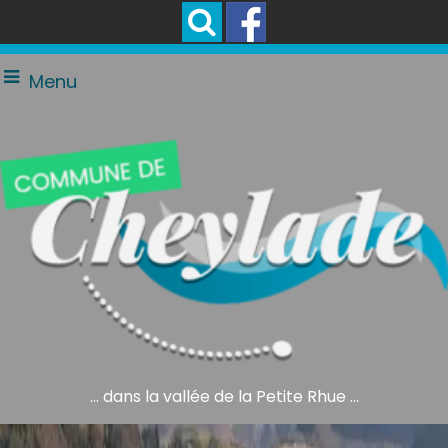
Menu
... dans la vallée de la Petite Rhue ...