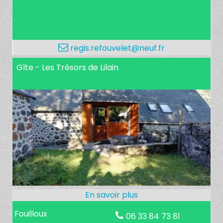
regis.refouvelet@neuf.fr
Gîte - Les Trésors de Lilain
Fouilloux
06 33 84 73 81