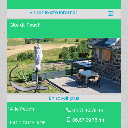
Gite du Peuch
14, le Peuch
04.71.40.79.44
06.67.09.75.44
15400 CHEYLADE