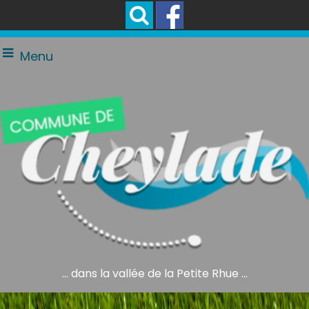
Menu
... dans la vallée de la Petite Rhue ...