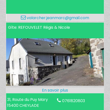
valarcher.jeanmarc@gmail.com
Gîte: REFOUVELET Régis & Nicole
31, Route du Puy Mary
0761820803
15400 CHEYLADE