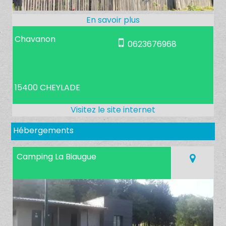
Chavanon
0623676968
15400 CHEYLADE
Hébergements
Camping La Biaugue