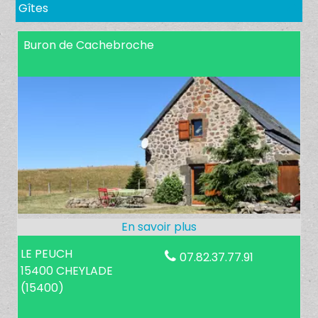
Gîtes
Buron de Cachebroche
LE PEUCH
07.82.37.77.91
15400 CHEYLADE
(15400)