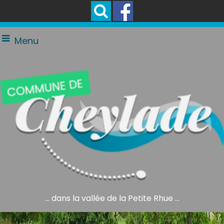
Menu
... dans la vallée de la Petite Rhue ...