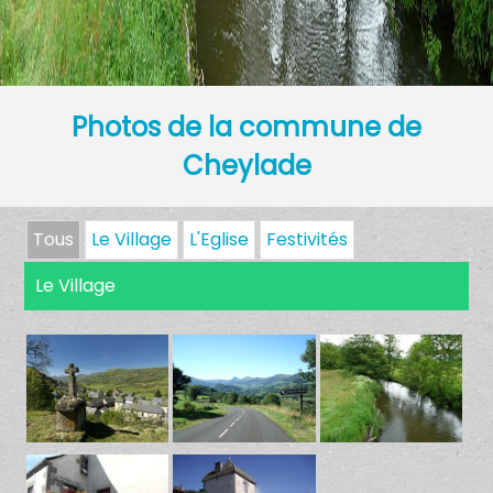
Photos de la commune de
Cheylade
Tous
Le Village
L'Eglise
Festivités
Le Village