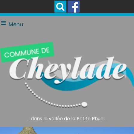
Menu
... dans la vallée de la Petite Rhue ...