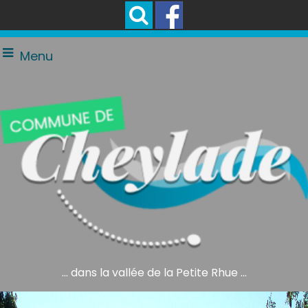
Menu
... dans la vallée de la Petite Rhue ...