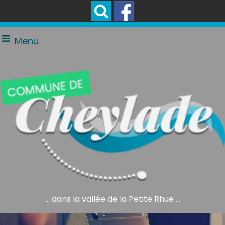
Menu
... dans la vallée de la Petite Rhue ...