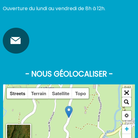
Ouverture du lundi au vendredi de 8h à 12h.
- NOUS GÉOLOCALISER -
Streets
Terrain
Satellite
Topo
+