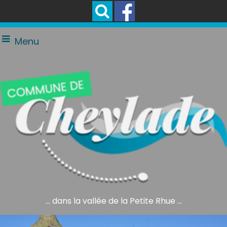
Menu
... dans la vallée de la Petite Rhue ...