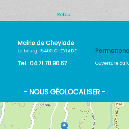
Retour
Mairie de Cheylade
Permanence
Le bourg 15400 CHEYLADE
Tel : 04.71.78.90.67
Ouverture du lu
- NOUS GÉOLOCALISER -